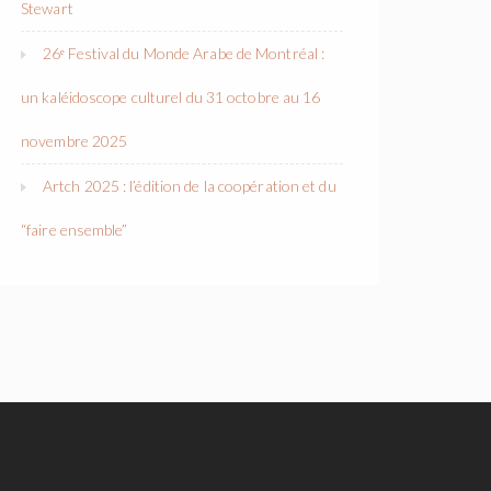
Stewart
26ᵉ Festival du Monde Arabe de Montréal :
un kaléidoscope culturel du 31 octobre au 16
novembre 2025
Artch 2025 : l’édition de la coopération et du
“faire ensemble”