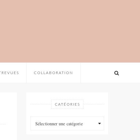
TREVUES
COLLABORATION
CATÉORIES
Catéories
Catéories
Sélectionner une catégorie