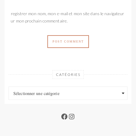
Enregistrer mon nom, mon e-mail et mon site dans le navigateur
pour mon prochain commentaire.
CATÉORIES
Catéories
Catéories
Sélectionner une catégorie
Facebook
Instagram