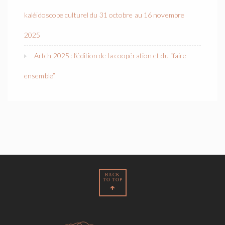
kaléidoscope culturel du 31 octobre au 16 novembre
2025
Artch 2025 : l’édition de la coopération et du “faire
ensemble”
BACK
TO TOP