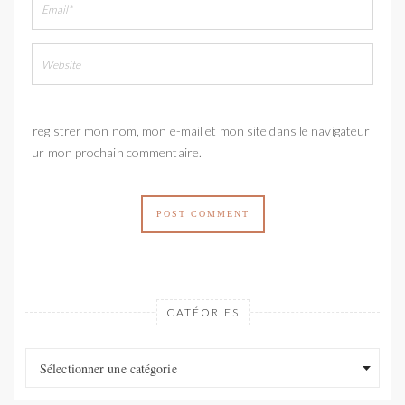
Enregistrer mon nom, mon e-mail et mon site dans le navigateur
pour mon prochain commentaire.
CATÉORIES
Catéories
Catéories
Sélectionner une catégorie