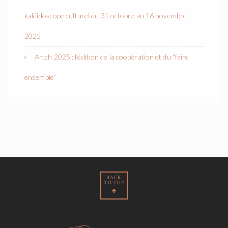
kaléidoscope culturel du 31 octobre au 16 novembre
2025
Artch 2025 : l’édition de la coopération et du “faire
ensemble”
BACK
TO TOP