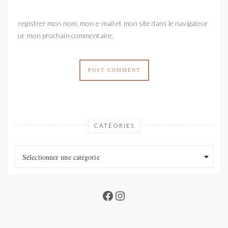
Enregistrer mon nom, mon e-mail et mon site dans le navigateur
pour mon prochain commentaire.
CATÉORIES
Catéories
Catéories
Sélectionner une catégorie
Facebook
Instagram