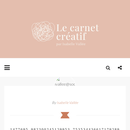
By
Isabelle Vallée
1477695_982300245129953_753534436617179289