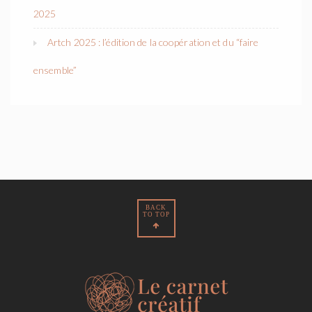
2025
Artch 2025 : l’édition de la coopération et du “faire
ensemble”
BACK
TO TOP