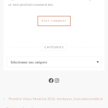
pour mon prochain commentaire.
CATÉORIES
Catéories
Catéories
Sélectionner une catégorie
Facebook
Instagram
Première Vision Montréal 2026 : tendances, innovation textile et