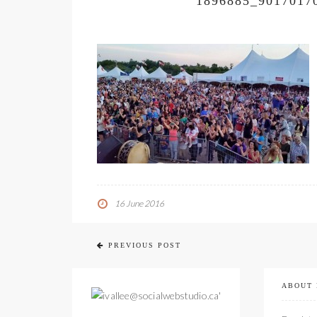
1896885_9017017
16 June 2016
PREVIOUS POST
ABOUT