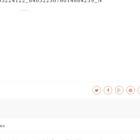
03224122_8403225076014684239_N
 ME