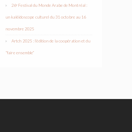
26ᵉ Festival du Monde Arabe de Montréal :
un kaléidoscope culturel du 31 octobre au 16
novembre 2025
Artch 2025 : l’édition de la coopération et du
“faire ensemble”