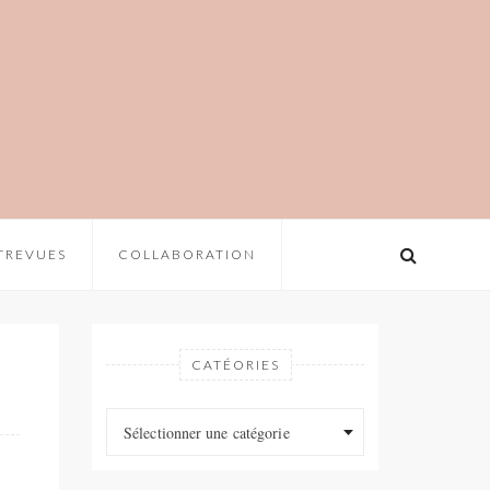
TREVUES
COLLABORATION
CATÉORIES
Catéories
Catéories
Sélectionner une catégorie