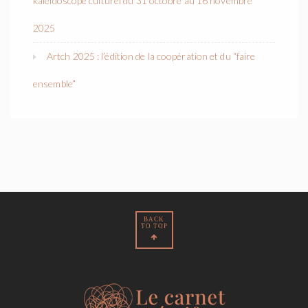
kaléidoscope culturel du 31 octobre au 16 novembre
2025
Artch 2025 : l’édition de la coopération et du “faire
ensemble”
BACK
TO TOP