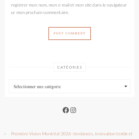
Enregistrer mon nom, mon e-mail et mon site dans le navigateur
pour mon prochain commentaire.
CATÉORIES
Catéories
Catéories
Sélectionner une catégorie
Facebook
Instagram
Première Vision Montréal 2026 : tendances, innovation textile et