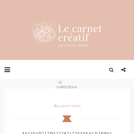
By
Isabelle Vallée
A03303D717D527597177650EACE4FD62