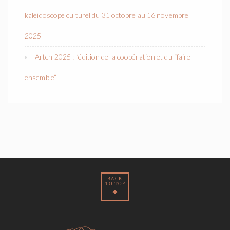
kaléidoscope culturel du 31 octobre au 16 novembre
2025
Artch 2025 : l’édition de la coopération et du “faire
ensemble”
BACK
TO TOP