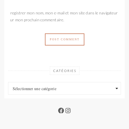
Enregistrer mon nom, mon e-mail et mon site dans le navigateur
pour mon prochain commentaire.
CATÉORIES
Catéories
Catéories
Sélectionner une catégorie
Facebook
Instagram