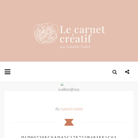
By
Isabelle Vallée
D1D90730EC0ADA5C17E753B483EE1C63