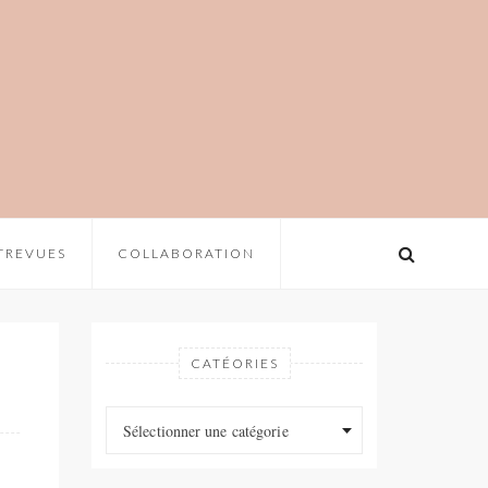
TREVUES
COLLABORATION
CATÉORIES
Catéories
Catéories
Sélectionner une catégorie