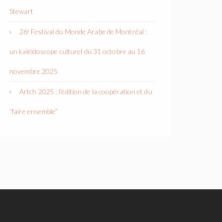
Stewart
26ᵉ Festival du Monde Arabe de Montréal :
un kaléidoscope culturel du 31 octobre au 16
novembre 2025
Artch 2025 : l’édition de la coopération et du
“faire ensemble”