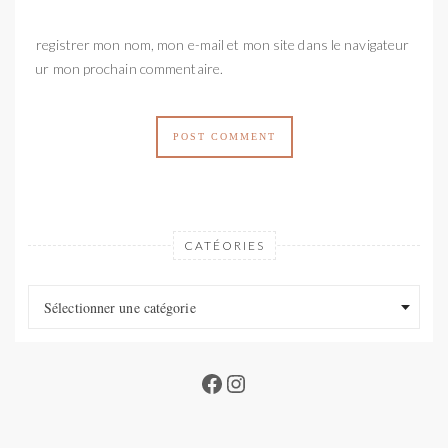
Enregistrer mon nom, mon e-mail et mon site dans le navigateur
pour mon prochain commentaire.
CATÉORIES
Catéories
Catéories
Sélectionner une catégorie
Facebook
Instagram