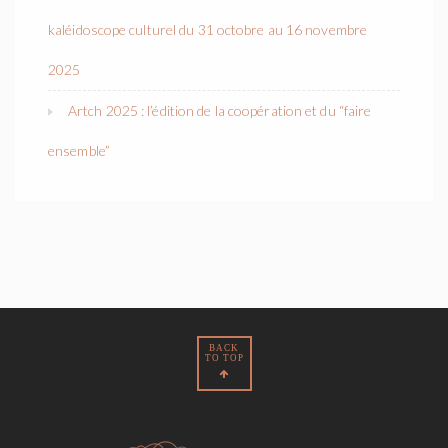
kaléidoscope culturel du 31 octobre au 16 novembre
2025
Artch 2025 : l’édition de la coopération et du “faire
ensemble”
BACK
TO TOP