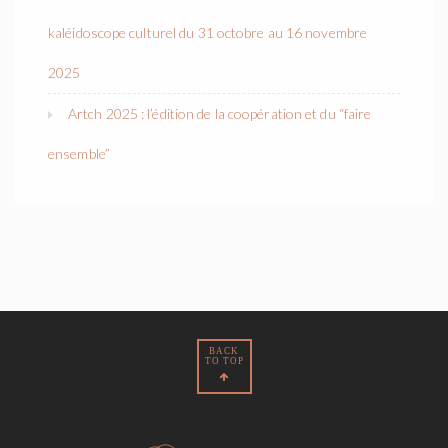
kaléidoscope culturel du 31 octobre au 16 novembre
2025
Artch 2025 : l’édition de la coopération et du “faire
ensemble”
BACK
TO TOP