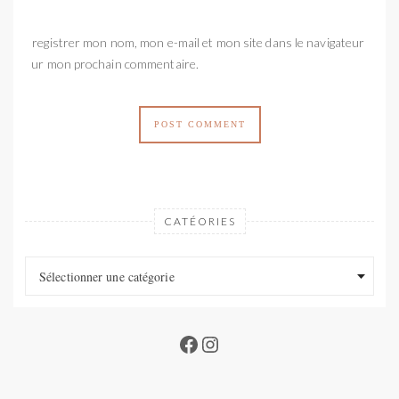
Enregistrer mon nom, mon e-mail et mon site dans le navigateur
pour mon prochain commentaire.
CATÉORIES
Catéories
Catéories
Sélectionner une catégorie
Facebook
Instagram