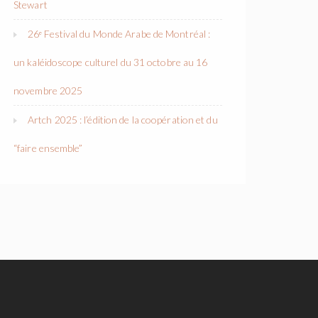
Stewart
26ᵉ Festival du Monde Arabe de Montréal :
un kaléidoscope culturel du 31 octobre au 16
novembre 2025
Artch 2025 : l’édition de la coopération et du
“faire ensemble”