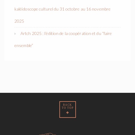
kaléidoscope culturel du 31 octobre au 16 novembre
2025
Artch 2025 : l’édition de la coopération et du “faire
ensemble”
BACK
TO TOP