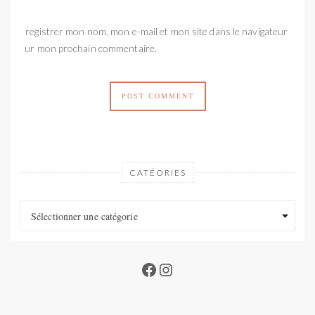
Enregistrer mon nom, mon e-mail et mon site dans le navigateur
pour mon prochain commentaire.
CATÉORIES
Catéories
Catéories
Sélectionner une catégorie
Facebook
Instagram