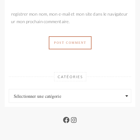
Enregistrer mon nom, mon e-mail et mon site dans le navigateur
pour mon prochain commentaire.
CATÉORIES
Catéories
Catéories
Sélectionner une catégorie
Facebook
Instagram