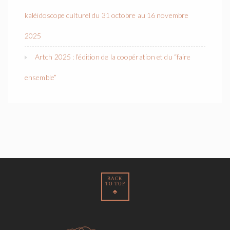
kaléidoscope culturel du 31 octobre au 16 novembre
2025
Artch 2025 : l’édition de la coopération et du “faire
ensemble”
BACK
TO TOP