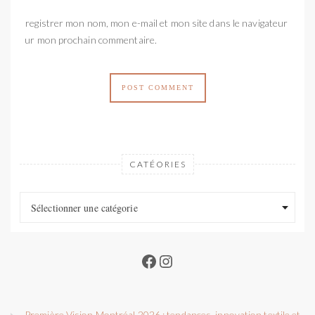
Enregistrer mon nom, mon e-mail et mon site dans le navigateur
pour mon prochain commentaire.
CATÉORIES
Catéories
Catéories
Sélectionner une catégorie
Facebook
Instagram
Première Vision Montréal 2026 : tendances, innovation textile et