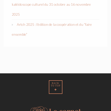
kaléidoscope culturel du 31 octobre au 16 novembre
2025
Artch 2025 : l’édition de la coopération et du “faire
ensemble”
BACK
TO TOP