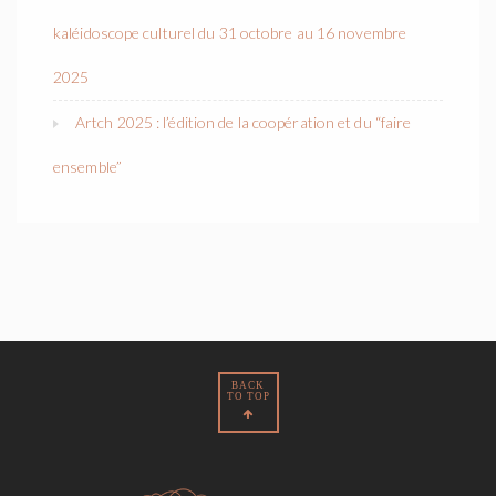
kaléidoscope culturel du 31 octobre au 16 novembre
2025
Artch 2025 : l’édition de la coopération et du “faire
ensemble”
BACK
TO TOP