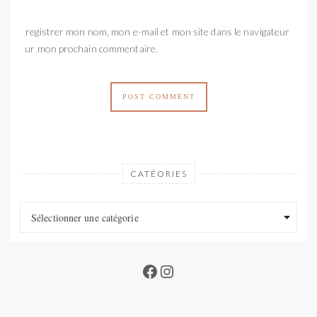
Enregistrer mon nom, mon e-mail et mon site dans le navigateur
pour mon prochain commentaire.
CATÉORIES
Catéories
Catéories
Sélectionner une catégorie
Facebook
Instagram