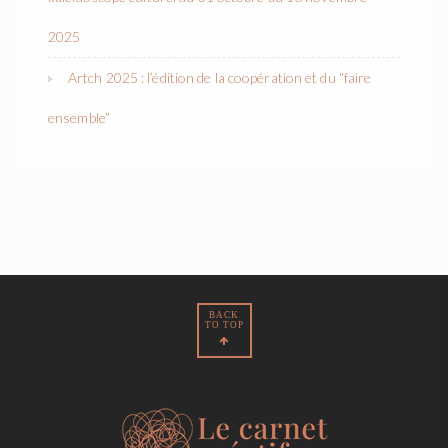
2025
Artch 2025 : l’édition de la coopération et du “faire
ensemble”
BACK
TO TOP