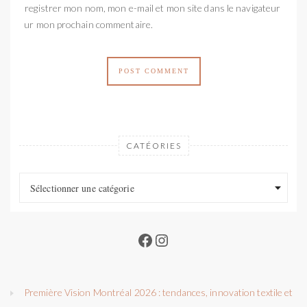
Enregistrer mon nom, mon e-mail et mon site dans le navigateur
pour mon prochain commentaire.
CATÉORIES
Catéories
Catéories
Sélectionner une catégorie
Facebook
Instagram
Première Vision Montréal 2026 : tendances, innovation textile et