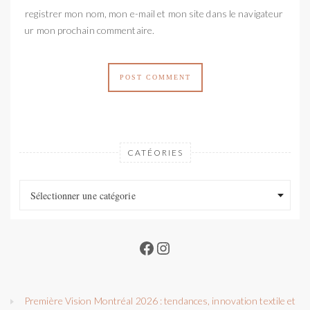
Enregistrer mon nom, mon e-mail et mon site dans le navigateur
pour mon prochain commentaire.
CATÉORIES
Catéories
Catéories
Sélectionner une catégorie
Facebook
Instagram
Première Vision Montréal 2026 : tendances, innovation textile et