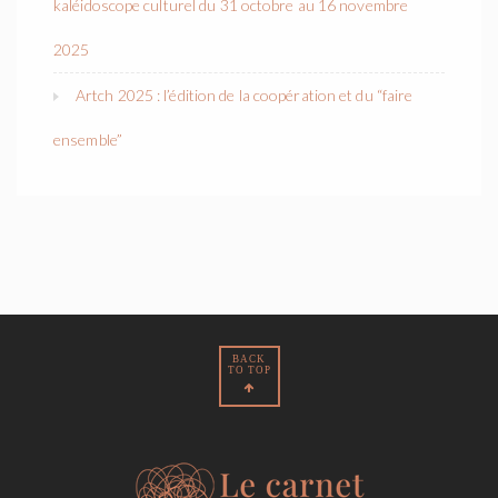
kaléidoscope culturel du 31 octobre au 16 novembre
2025
Artch 2025 : l’édition de la coopération et du “faire
ensemble”
BACK
TO TOP