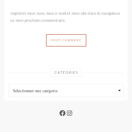
Enregistrer mon nom, mon e-mail et mon site dans le navigateur
pour mon prochain commentaire.
CATÉORIES
Catéories
Catéories
Sélectionner une catégorie
Facebook
Instagram