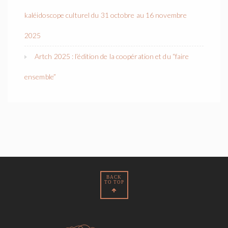
kaléidoscope culturel du 31 octobre au 16 novembre
2025
Artch 2025 : l’édition de la coopération et du “faire
ensemble”
BACK
TO TOP