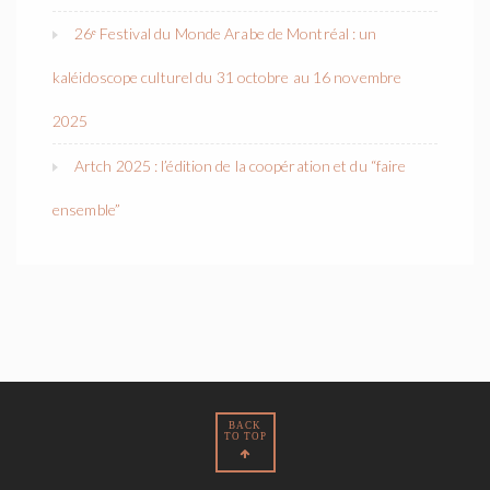
26ᵉ Festival du Monde Arabe de Montréal : un
kaléidoscope culturel du 31 octobre au 16 novembre
2025
Artch 2025 : l’édition de la coopération et du “faire
ensemble”
BACK
TO TOP