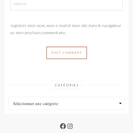
Enregistrer mon nom, mon e-mail et mon site dans le navigateur
pour mon prochain commentaire.
CATÉORIES
Catéories
Catéories
Sélectionner une catégorie
Facebook
Instagram