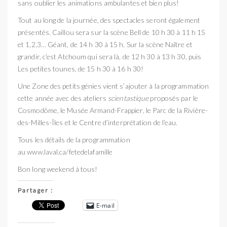
sans oublier les animations ambulantes et bien plus!
Tout au long de la journée, des spectacles seront également
présentés. Caillou sera sur la scène Bell de 10 h 30 à 11 h 15
et 1,2,3… Géant, de 14 h 30 à 15 h. Sur la scène Naître et
grandir, c’est Atchoum qui sera là, de 12 h 30 à 13 h 30, puis
Les petites tounes, de 15 h 30 à 16 h 30!
Une Zone des petits génies vient s’ajouter à la programmation
cette année avec des ateliers
scientastique
proposés par le
Cosmodôme, le Musée Armand-Frappier, le Parc de la Rivière-
des-Milles-Îles et le Centre d’interprétation de l’eau.
Tous les détails de la programmation
au www.laval.ca/fetedelafamille
Bon long weekend à tous!
Partager :
E-mail