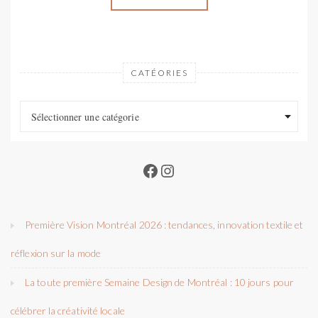
CATÉORIES
Catéories
Catéories
Sélectionner une catégorie
Facebook
Instagram
Première Vision Montréal 2026 : tendances, innovation textile et
réflexion sur la mode
La toute première Semaine Design de Montréal : 10 jours pour
célébrer la créativité locale