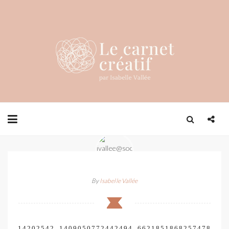
By
Isabelle Vallée
14202542_1409050772442494_6621851868257478