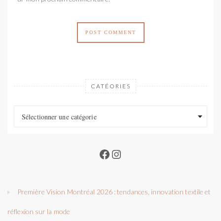
CATÉORIES
Catéories
Catéories
Sélectionner une catégorie
Facebook
Instagram
Première Vision Montréal 2026 : tendances, innovation textile et
réflexion sur la mode