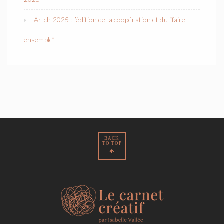
Artch 2025 : l’édition de la coopération et du “faire
ensemble”
BACK
TO TOP