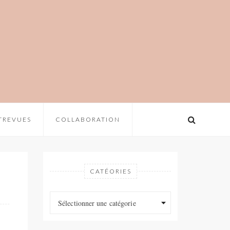
TREVUES
COLLABORATION
CATÉORIES
Catéories
Catéories
Sélectionner une catégorie