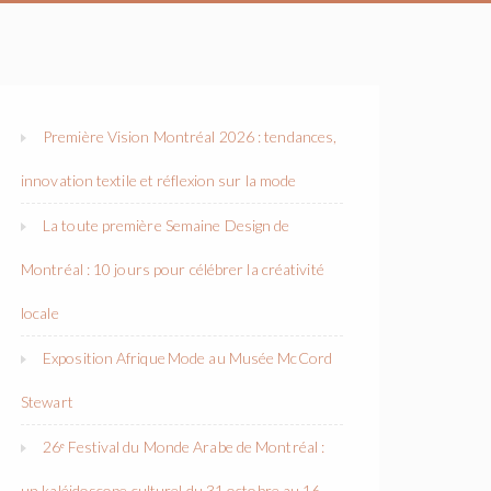
Première Vision Montréal 2026 : tendances,
innovation textile et réflexion sur la mode
La toute première Semaine Design de
Montréal : 10 jours pour célébrer la créativité
locale
Exposition Afrique Mode au Musée McCord
Stewart
26ᵉ Festival du Monde Arabe de Montréal :
un kaléidoscope culturel du 31 octobre au 16