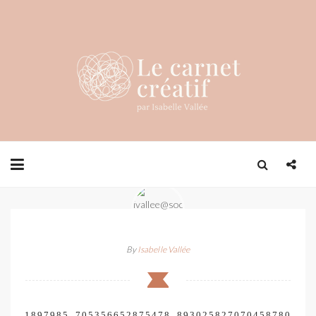
By
Isabelle Vallée
1897985_705356652875478_893025827070458780