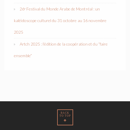
26ᵉ Festival du Monde Arabe de Montréal : un
kaléidoscope culturel du 31 octobre au 16 novembre
2025
Artch 2025 : l’édition de la coopération et du “faire
ensemble”
BACK
TO TOP