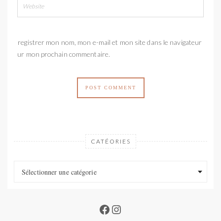
Enregistrer mon nom, mon e-mail et mon site dans le navigateur
pour mon prochain commentaire.
CATÉORIES
Catéories
Catéories
Sélectionner une catégorie
Facebook
Instagram