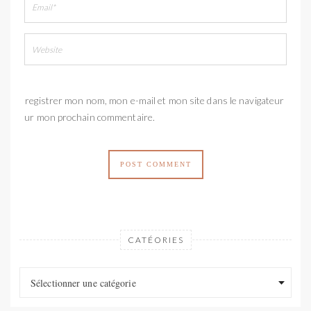
Enregistrer mon nom, mon e-mail et mon site dans le navigateur
pour mon prochain commentaire.
CATÉORIES
Catéories
Catéories
Sélectionner une catégorie