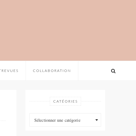
TREVUES
COLLABORATION
CATÉORIES
Catéories
Catéories
Sélectionner une catégorie