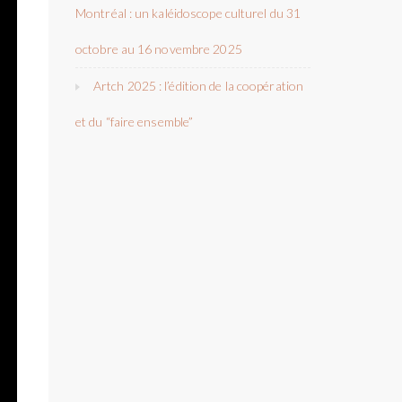
Montréal : un kaléidoscope culturel du 31
octobre au 16 novembre 2025
Artch 2025 : l’édition de la coopération
et du “faire ensemble”