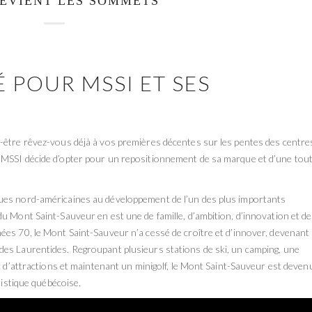
DEVIENT LES SOMMETS
 POUR MSSI ET SES
-être rêvez-vous déjà à vos premières décentes sur les pentes des centre
 MSSI décide d’opter pour un repositionnement de sa marque et d’une tou
ues nord-américaines au développement de l’un des plus importants
u Mont Saint-Sauveur en est une de famille, d’ambition, d’innovation et de
ées 70, le Mont Saint-Sauveur n’a cessé de croître et d’innover, devenant
des Laurentides. Regroupant plusieurs stations de ski, un camping, une
rc d’attractions et maintenant un minigolf, le Mont Saint-Sauveur est deven
ristique québécoise.