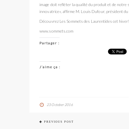
image doit refléter la qualité du produit et de notre
innovatrice», affirme M. Louis Dufour, président du
Découvrez Les Sommets des Laurentides cet hiver
www.sommets.com
Partager :
J’aime ça :
23 October 2016
PREVIOUS POST