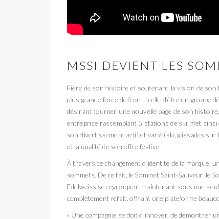
MSSI DEVIENT LES SO
Fière de son histoire et soutenant la vision de son
plus grande force de front : celle d’être un groupe 
désirant tourner une nouvelle page de son histoire
entreprise rassemblant 5 stations de ski, met ainsi d
son divertissement actif et varié (ski, glissades su
et la qualité de son offre festive.
À travers ce changement d’identité de la marque, une
sommets. De ce fait, le Sommet Saint-Sauveur, le 
Edelweiss se regroupent maintenant sous une seul
complètement refait, offrant une plateforme beaucoup
« Une compagnie se doit d’innover, de démontrer u