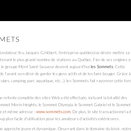
MMETS
 fondateur, feu Jacques G.Hébert, l’entreprise québécoise désire mettre sa
détenant le plus grand nombre de stations au Québec. Fier de ses origines e
, le groupe Mont Saint-Sauveur devient aujourd’hui
les Sommets
. Cette
e l’avant son désir de garder les gens actifs et de les faire bouger. Grâce à
r tubes, camping, parc aquatique, etc…), les Sommets fait rayonner cette for
 refonte complète des sites Web a été effectuée, incluant la totalité des
Sommet Morin Heights, le Sommet Olympia, le Sommet Gabriel et le Sommet
e et même adresse :
www.sommets.com
. De plus, le site transactionnel a 
 plus facile d’utilisation pour les amateurs d’activités extérieures.
ne approche jeune et dynamique. Oeuvrant dans le domaine du loisir, notr