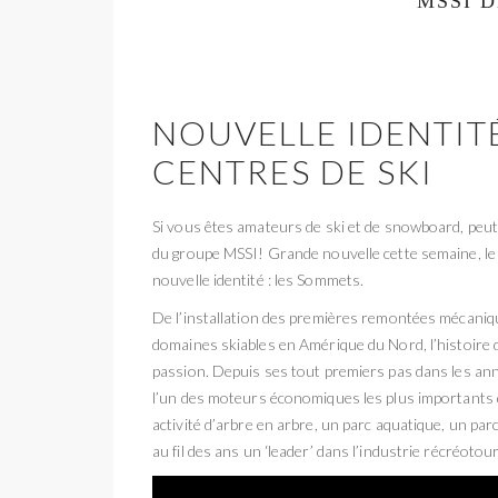
MSSI 
NOUVELLE IDENTITÉ
CENTRES DE SKI
Si vous êtes amateurs de ski et de snowboard, peut
du groupe MSSI! Grande nouvelle cette semaine, le
nouvelle identité : les Sommets.
De l’installation des premières remontées mécaniq
domaines skiables en Amérique du Nord, l’histoire d
passion. Depuis ses tout premiers pas dans les ann
l’un des moteurs économiques les plus importants 
activité d’arbre en arbre, un parc aquatique, un pa
au fil des ans un ‘leader’ dans l’industrie récréotou