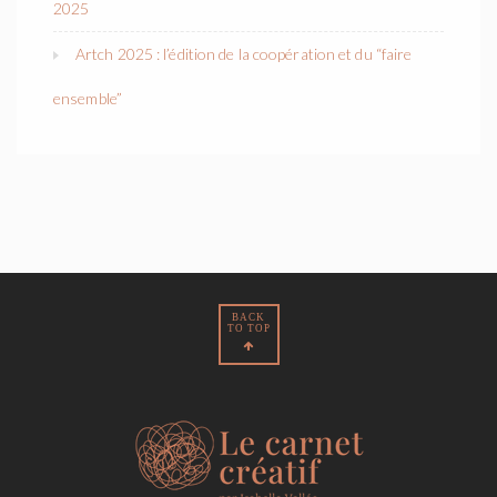
2025
Artch 2025 : l’édition de la coopération et du “faire
ensemble”
BACK
TO TOP