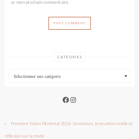
pour mon prochain commentaire.
CATÉORIES
Catéories
Catéories
Sélectionner une catégorie
Facebook
Instagram
Première Vision Montréal 2026 : tendances, innovation textile et
réflexion sur la mode