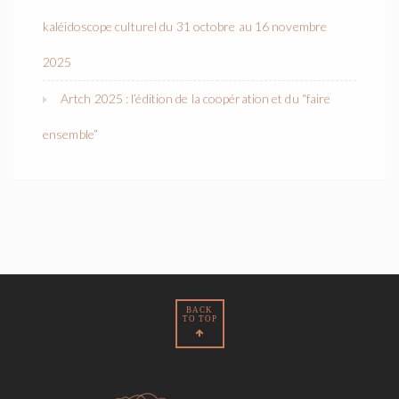
kaléidoscope culturel du 31 octobre au 16 novembre
2025
Artch 2025 : l’édition de la coopération et du “faire
ensemble”
BACK
TO TOP