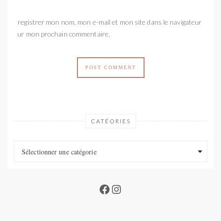
Enregistrer mon nom, mon e-mail et mon site dans le navigateur
pour mon prochain commentaire.
CATÉORIES
Catéories
Catéories
Sélectionner une catégorie
Facebook
Instagram