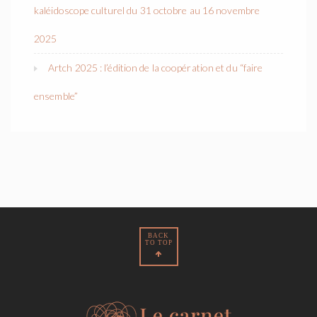
kaléidoscope culturel du 31 octobre au 16 novembre
2025
Artch 2025 : l’édition de la coopération et du “faire
ensemble”
BACK
TO TOP