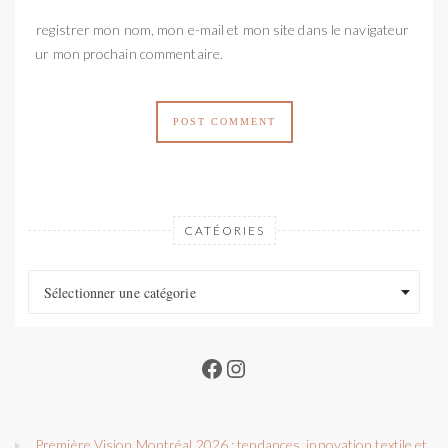
Enregistrer mon nom, mon e-mail et mon site dans le navigateur
pour mon prochain commentaire.
CATÉORIES
Catéories
Catéories
Sélectionner une catégorie
Facebook
Instagram
Première Vision Montréal 2026 : tendances, innovation textile et