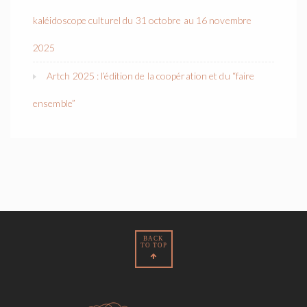
kaléidoscope culturel du 31 octobre au 16 novembre
2025
Artch 2025 : l’édition de la coopération et du “faire
ensemble”
BACK
TO TOP