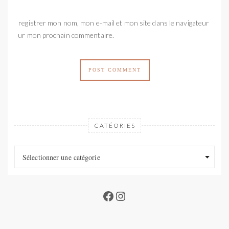
Enregistrer mon nom, mon e-mail et mon site dans le navigateur
pour mon prochain commentaire.
CATÉORIES
Catéories
Catéories
Sélectionner une catégorie
Facebook
Instagram