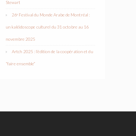
Stewart
26ᵉ Festival du Monde Arabe de Montréal :
un kaléidoscope culturel du 31 octobre au 16
novembre 2025
Artch 2025 : l’édition de la coopération et du
“faire ensemble”