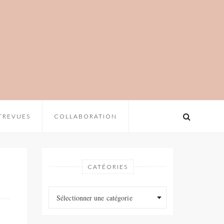
TREVUES
COLLABORATION
CATÉORIES
Catéories
Catéories
Sélectionner une catégorie