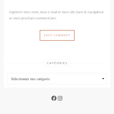
Enregistrer mon nom, mon e-mail et mon site dans le navigateur
pour mon prochain commentaire.
CATÉORIES
Catéories
Catéories
Sélectionner une catégorie
Facebook
Instagram