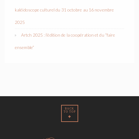
kaléidoscope culturel du 31 octobre au 16 novembre
2025
Artch 2025 : l’édition de la coopération et du “faire
ensemble”
BACK
TO TOP