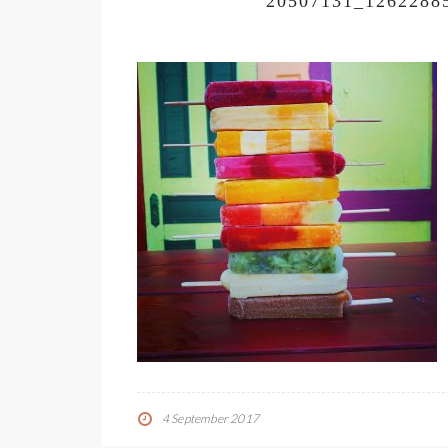
20507131_1262288
4 September 2017