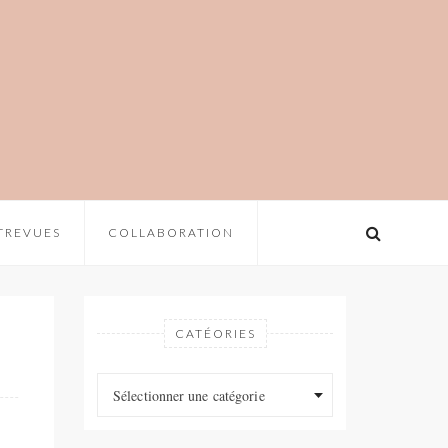
TREVUES
COLLABORATION
CATÉORIES
Catéories
Catéories
Sélectionner une catégorie