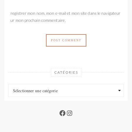
Enregistrer mon nom, mon e-mail et mon site dans le navigateur
pour mon prochain commentaire.
CATÉORIES
Catéories
Catéories
Sélectionner une catégorie
Facebook
Instagram