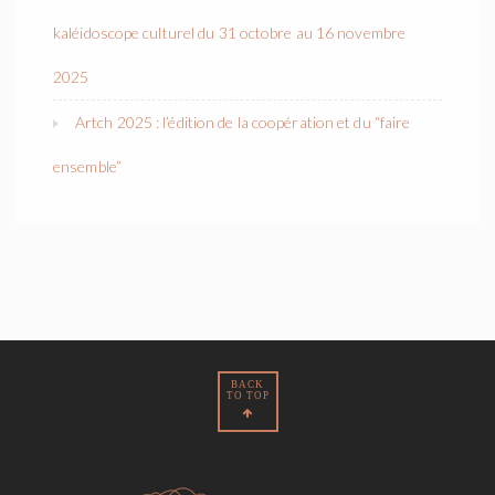
kaléidoscope culturel du 31 octobre au 16 novembre
2025
Artch 2025 : l’édition de la coopération et du “faire
ensemble”
BACK
TO TOP