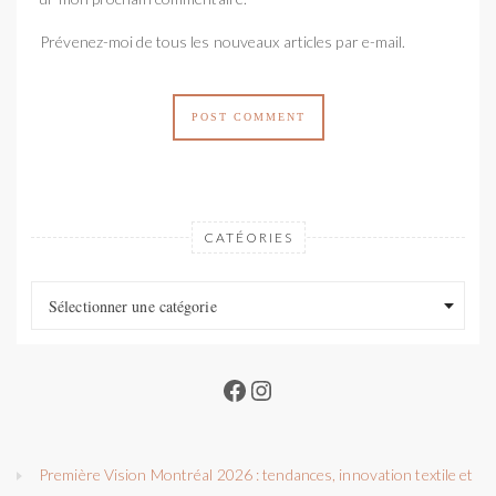
Prévenez-moi de tous les nouveaux articles par e-mail.
CATÉORIES
Catéories
Catéories
Sélectionner une catégorie
Facebook
Instagram
Première Vision Montréal 2026 : tendances, innovation textile et