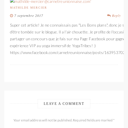
MATHILDE MERCIER
7 septembre 2017
Reply
Super cet article! Je ne connaissais pas "Les Bons plans", donc je sui
d'être tombée sur le blogue. Il a l'air chouette. Je profite de l'occasio
partager un concours que je fais sur ma Page Facebook pour gagner
expérience VIP au yoga immersif de YogaTribes! :)
https://www.facebook.com/carnetreunionnaise/posts/163953702
LEAVE A COMMENT
Your email address will not be published. Required fields are marked *