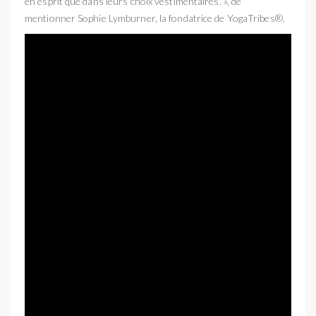
en esprit que dans leurs choix vestimentaires. », de
mentionner Sophie Lymburner, la fondatrice de YogaTribes®.