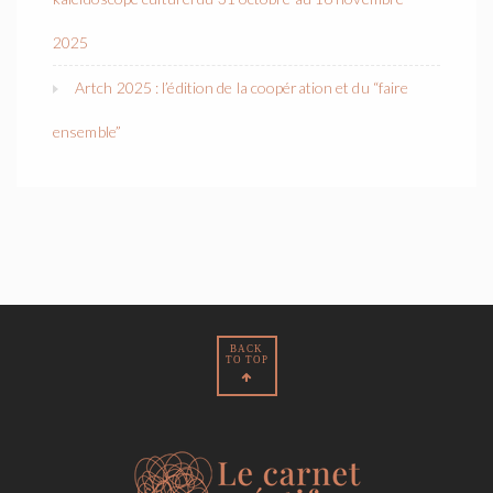
2025
Artch 2025 : l’édition de la coopération et du “faire
ensemble”
BACK
TO TOP