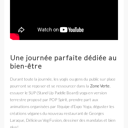
Une journée parfaite dédiée au
bien-être
Durant toute la journée, les yogis ou gens du public sur place
pourront se reposer et se ressourcer dans la
Zone Verte
,
essayer le SUP (Stand Up Paddle Board) yoga en version
terrestre proposé par POP Spirit, prendre part aux
animations organisées par l’équipe d’Expo Yoga, déguster les
créations véganes du nouveau restaurant de Georges
Laraque, Délicieux Veg Fusion, dessiner des mandalas et bien
plus!