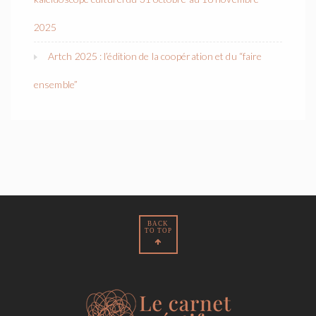
2025
Artch 2025 : l’édition de la coopération et du “faire
ensemble”
BACK
TO TOP