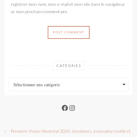
Enregistrer mon nom, mon e-mail et mon site dans le navigateur
pour mon prochain commentaire.
CATÉORIES
Catéories
Catéories
Sélectionner une catégorie
Facebook
Instagram
Première Vision Montréal 2026 : tendances, innovation textile et