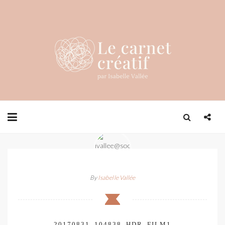
By
Isabelle Vallée
20170831_104838_HDR_FILM1