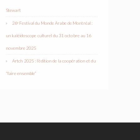
Stewart
26ᵉ Festival du Monde Arabe de Montréal :
un kaléidoscope culturel du 31 octobre au 16
novembre 2025
Artch 2025 : l’édition de la coopération et du
“faire ensemble”