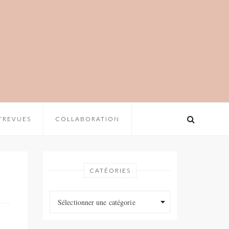
TREVUES
COLLABORATION
CATÉORIES
Catéories
Catéories
Sélectionner une catégorie