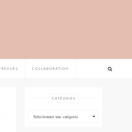
TREVUES
COLLABORATION
CATÉORIES
Catéories
Catéories
Sélectionner une catégorie