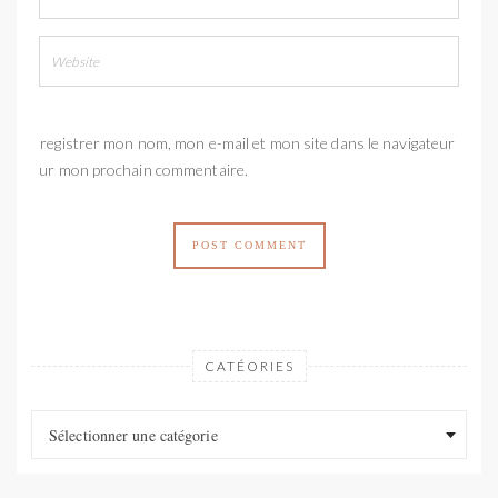
Enregistrer mon nom, mon e-mail et mon site dans le navigateur
pour mon prochain commentaire.
CATÉORIES
Catéories
Catéories
Sélectionner une catégorie