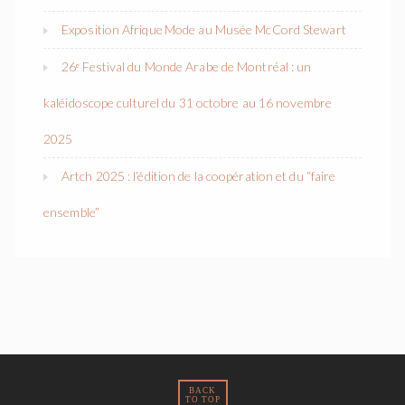
Exposition Afrique Mode au Musée McCord Stewart
26ᵉ Festival du Monde Arabe de Montréal : un
kaléidoscope culturel du 31 octobre au 16 novembre
2025
Artch 2025 : l’édition de la coopération et du “faire
ensemble”
BACK
TO TOP