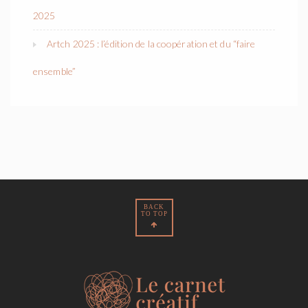
2025
Artch 2025 : l’édition de la coopération et du “faire
ensemble”
BACK
TO TOP