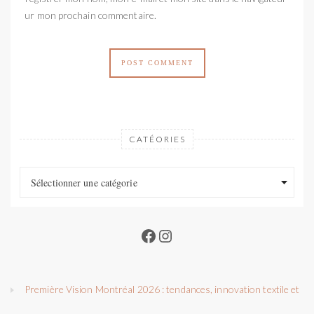
pour mon prochain commentaire.
CATÉORIES
Catéories
Catéories
Sélectionner une catégorie
Facebook
Instagram
Première Vision Montréal 2026 : tendances, innovation textile et