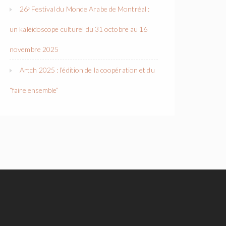
26ᵉ Festival du Monde Arabe de Montréal :
un kaléidoscope culturel du 31 octobre au 16
novembre 2025
Artch 2025 : l’édition de la coopération et du
“faire ensemble”