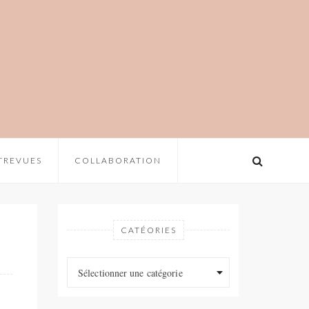
TREVUES
COLLABORATION
CATÉORIES
Catéories
Catéories
Sélectionner une catégorie