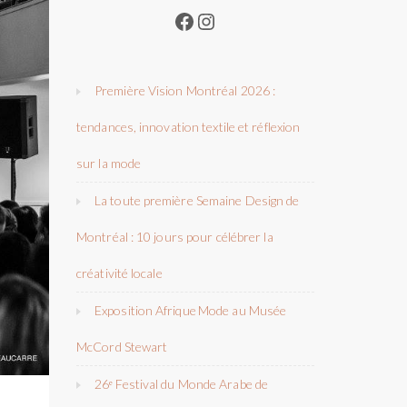
Facebook
Instagram
Première Vision Montréal 2026 :
tendances, innovation textile et réflexion
sur la mode
La toute première Semaine Design de
Montréal : 10 jours pour célébrer la
créativité locale
Exposition Afrique Mode au Musée
McCord Stewart
26ᵉ Festival du Monde Arabe de