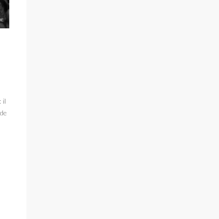
il
 de