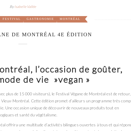
By
Isabelle Vallée
FESTIVAL
GASTRONOMIE
MONTRÉAL
,
,
,
ANE DE MONTRÉAL 4E ÉDITION
ntréal, l’occasion de goûter,
u mode de vie »vegan »
vec plus de 15 000 visiteurs), le Festival Végane de Montréal est de retour,
Vieux-Montréal. Cette édition promet d’ailleurs un programme très comp
e vie. Une occasion unique de découvrir de nouveaux produits tout en
logiques et santé du végétalisme.
l offrira une multitude d’activités bilingues ouvertes à tous et qui répon