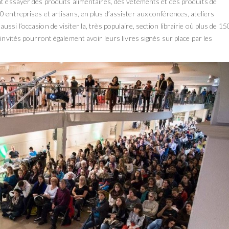
nt essayer des produits alimentaires, des vêtements et des produits de
0 entreprises et artisans, en plus d’assister aux conférences, ateliers
ssi l’occasion de visiter la, très populaire, section librairie où plus de 15
 invités pourront également avoir leurs livres signés sur place par les