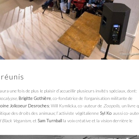
 réunis
aura une fois de plus le plaisir d’accueillir plusieurs invités spéciaux, dont:
pocalypse
,
Brigitte Gothière
, co-fondatrice de l’organisation militante de
oine Jolicoeur Desroches
; Will Kymlicka, co-auteur de
Zoopolis,
un livre q
itique des droits des animaux; l’activiste végétalienne
Syl Ko
aussi co-aute
d Black Veganism
,
et
Sam Turnball
la voix créative et la vision derrière le