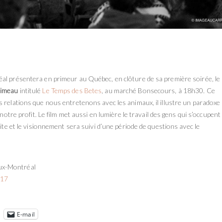
al présentera en primeur au Québec, en clôture de sa première soirée, le
rimeau
intitulé
Le Temps des Betes
, au marché Bonsecours, à 18h30. Ce
relations que nous entretenons avec les animaux, il illustre un paradoxe : 
 notre profit. Le film met aussi en lumière le travail des gens qui s’occupent
uite et le visionnement sera suivi d’une période de questions avec le
ux-Montréal
017
E-mail