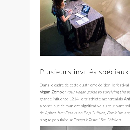
Plusieurs invités spéciaux
Dans le cadre de cette quatrième édition, le festival 
Vegan Zombie
;
your vegan guide to surviving the a
grande influence L214, le triathlète montréalais
Ant
a contribué de manière significative au tournant pol
de
Aphro-ism: Essays on Pop Culture, Feminism an
blogue populaire
It Doesn
’
t Taste Like Chicken
.