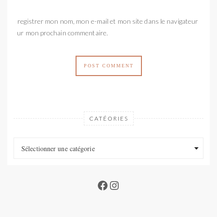
Enregistrer mon nom, mon e-mail et mon site dans le navigateur
pour mon prochain commentaire.
CATÉORIES
Catéories
Catéories
Sélectionner une catégorie
Facebook
Instagram