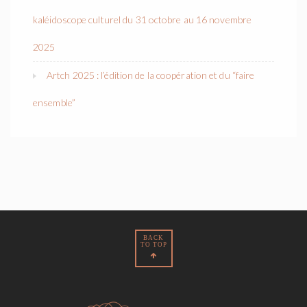
kaléidoscope culturel du 31 octobre au 16 novembre
2025
Artch 2025 : l’édition de la coopération et du “faire
ensemble”
BACK
TO TOP