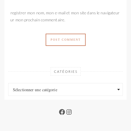
Enregistrer mon nom, mon e-mail et mon site dans le navigateur
pour mon prochain commentaire.
CATÉORIES
Catéories
Catéories
Sélectionner une catégorie
Facebook
Instagram