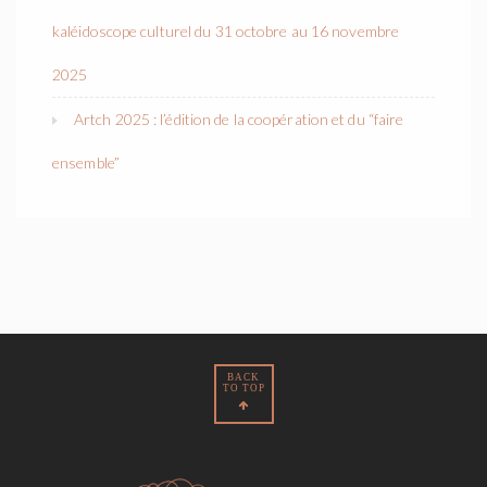
kaléidoscope culturel du 31 octobre au 16 novembre
2025
Artch 2025 : l’édition de la coopération et du “faire
ensemble”
BACK
TO TOP