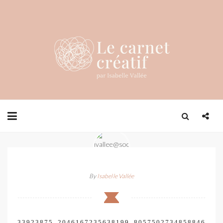
By
Isabelle Vallée
33923875_2046167235638199_8057502734858846