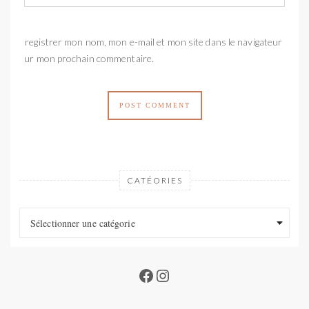
Enregistrer mon nom, mon e-mail et mon site dans le navigateur
pour mon prochain commentaire.
CATÉORIES
Catéories
Catéories
Sélectionner une catégorie
Facebook
Instagram