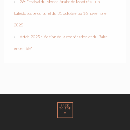
26ᵉ Festival du Monde Arabe de Montréal : un
kaléidoscope culturel du 31 octobre au 16 novembre
2025
Artch 2025 : l’édition de la coopération et du “faire
ensemble”
BACK
TO TOP