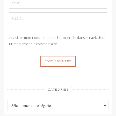
Enregistrer mon nom, mon e-mail et mon site dans le navigateur
pour mon prochain commentaire.
CATÉORIES
Catéories
Catéories
Sélectionner une catégorie