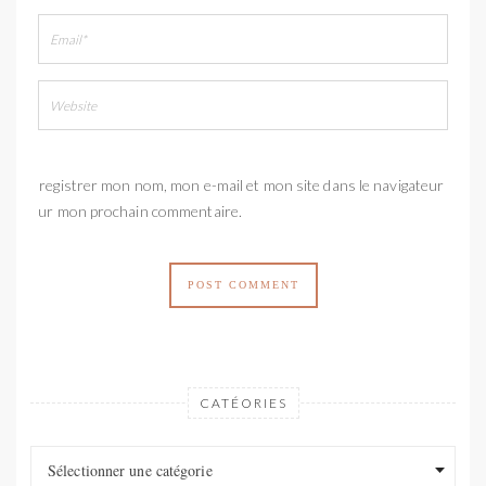
Enregistrer mon nom, mon e-mail et mon site dans le navigateur
pour mon prochain commentaire.
CATÉORIES
Catéories
Catéories
Sélectionner une catégorie