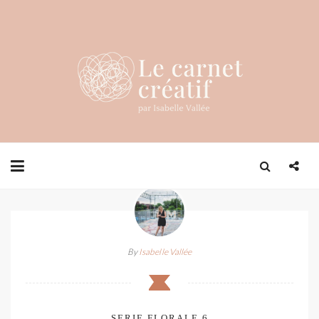
By
Isabelle Vallée
SERIE FLORALE 6