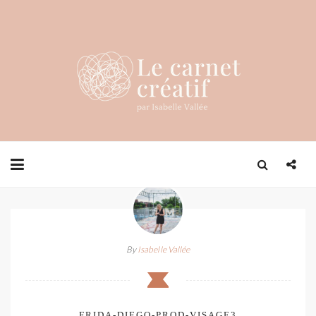
By
Isabelle Vallée
FRIDA-DIEGO-PROD-VISAGE3