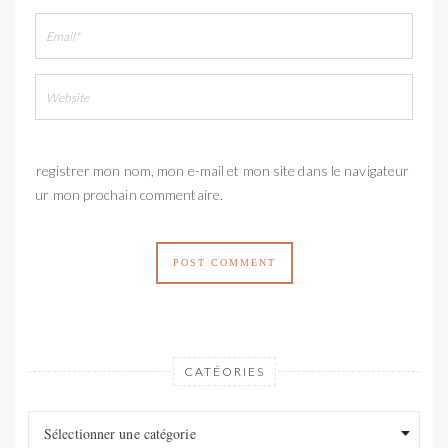
Enregistrer mon nom, mon e-mail et mon site dans le navigateur
pour mon prochain commentaire.
CATÉORIES
Catéories
Catéories
Sélectionner une catégorie