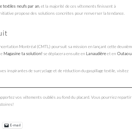
e textiles neufs par an
, et la majorité de ces vêtements finissent à
 initiative propose des solutions concrètes pour renverser la tendance.
uit
ncertation Montréal (CMTL) poursuit sa mission en lançant cette deuxiè
 de
Magasine ta solution!
se déplacera ensuite en
Lanaudière
et en
Outaou
ves inspirantes de surcyclage et de réduction du gaspillage textile, visitez
 apportez vos vêtements oubliés au fond du placard. Vous pourriez repartir
stoires!
E-mail