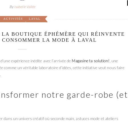
By
Isabelle Vallée
ACTIVITÉS
LAVAL
,
: LA BOUTIQUE ÉPHÉMÈRE QUI RÉINVENTE
 CONSOMMER LA MODE À LAVAL
e d’une expérience inédite avec l’arrivée de
Magasine ta solution!
, une
ée comme un véritable laboratoire d’idées, cette initiative veut nous faire
.
nsformer notre garde-robe (et
er dans un univers créatif où seconde main, astuces mode et ateliers