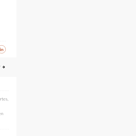
T
rtes,
en