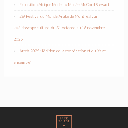
Exposition Afrique Mode au Musée McCord Stewart
26ᵉ Festival du Monde Arabe de Montréal : un
kaléidoscope culturel du 31 octobre au 16 novembre
2025
Artch 2025 : l’édition de la coopération et du “faire
ensemble”
BACK
TO TOP