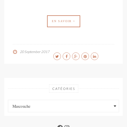
EN SAVOIR +
20 September 2017
CATÉORIES
Catéories
Catéories
Mascouche