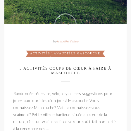
By
Isabelle Vallée
ACTIVITÉS
LANAUDIÈRE
MASCOUCHE
,
,
5 ACTIVITÉS COUPS DE CŒUR À FAIRE À
MASCOUCHE
Randonnée pédestre, vélo, kayak, mes suggestions pour
jouer aux touristes d’un jour à Mascouche Vous
connaissez Mascouche? Mais la connaissez-vous
vraiment? Petite ville de banlieue située au cœur de la
nature, c’est un vrai paradis de verdure où il fait bon partir
à la rencontre des ...